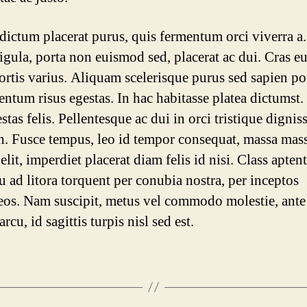
dictum placerat purus, quis fermentum orci viverra a.
igula, porta non euismod sed, placerat ac dui. Cras eu
bortis varius. Aliquam scelerisque purus sed sapien po
ntum risus egestas. In hac habitasse platea dictumst
stas felis. Pellentesque ac dui in orci tristique dignis
h. Fusce tempus, leo id tempor consequat, massa mas
 elit, imperdiet placerat diam felis id nisi. Class aptent
u ad litora torquent per conubia nostra, per inceptos
os. Nam suscipit, metus vel commodo molestie, ante 
rcu, id sagittis turpis nisl sed est.