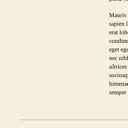
Mauris 
sapien l
erat lo
condime
eget ege
nec nib
ultrices
sociosq
himenae
semper a