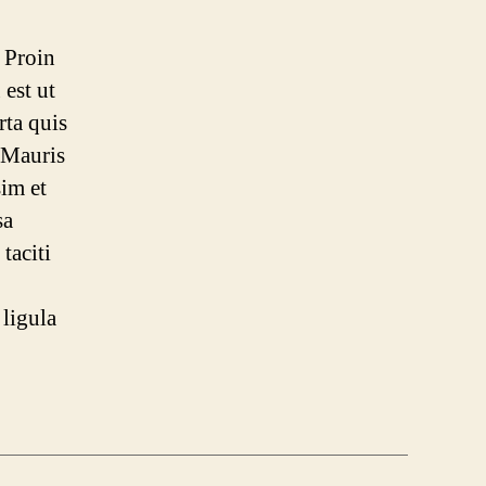
 Proin
 est ut
rta quis
. Mauris
sim et
sa
 taciti
ligula