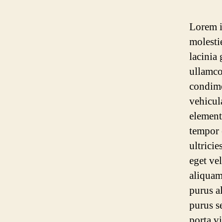
Lorem i
molestie
lacinia
ullamcor
condime
vehicul
element
tempor 
ultricie
eget ve
aliquam
purus a
purus se
porta vi