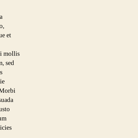
a
o,
ue et
i mollis
m, sed
s
ie
. Morbi
suada
usto
ium
icies