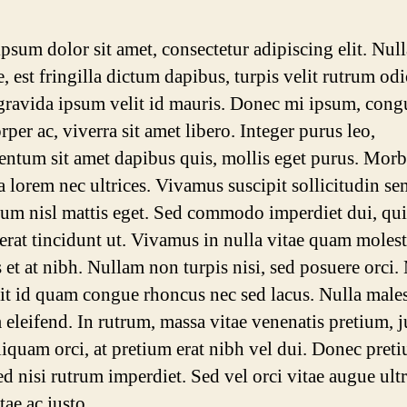
psum dolor sit amet, consectetur adipiscing elit. Null
, est fringilla dictum dapibus, turpis velit rutrum odi
 gravida ipsum velit id mauris. Donec mi ipsum, cong
per ac, viverra sit amet libero. Integer purus leo,
ntum sit amet dapibus quis, mollis eget purus. Morb
a lorem nec ultrices. Vivamus suscipit sollicitudin se
um nisl mattis eget. Sed commodo imperdiet dui, qui
erat tincidunt ut. Vivamus in nulla vitae quam molest
s et at nibh. Nullam non turpis nisi, sed posuere orci
lit id quam congue rhoncus nec sed lacus. Nulla male
 eleifend. In rutrum, massa vitae venenatis pretium, j
liquam orci, at pretium erat nibh vel dui. Donec pret
d nisi rutrum imperdiet. Sed vel orci vitae augue ultr
tae ac justo.